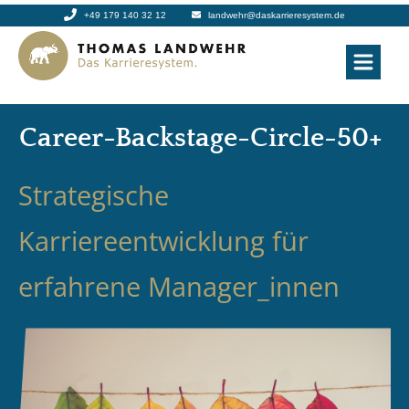
+49 179 140 32 12
landwehr@daskarrieresystem.de
Career-Backstage-Circle-50+
Strategische
Karriereentwicklung für
erfahrene Manager_innen