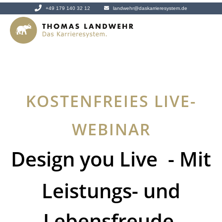
+49 179 140 32 12
landwehr@daskarrieresystem.de
KOSTENFREIES LIVE-
WEBINAR
Design you Live
-
Mit
Leistungs- und
Lebensfreude